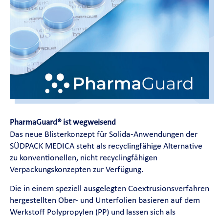
News
SÜDPACK Group
Food
Medica
Non-Food
PharmaGuard® ist wegweisend
Das neue Blisterkonzept für Solida-Anwendungen der
SÜDPACK MEDICA steht als recyclingfähige Alternative
Compounds
zu konventionellen, nicht recyclingfähigen
Verpackungskonzepten zur Verfügung.
Sustainability
Die in einem speziell ausgelegten Coextrusionsverfahren
hergestellten Ober- und Unterfolien basieren auf dem
Do you need help?
Werkstoff Polypropylen (PP) und lassen sich als