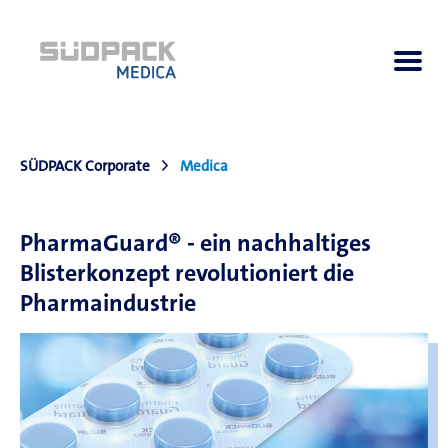
SÜDPACK Corporate
Medica
About us
PharmaGuard® - ein nachhaltiges
Applications
Blisterkonzept revolutioniert die
Pharmaindustrie
Products
Product Navigator