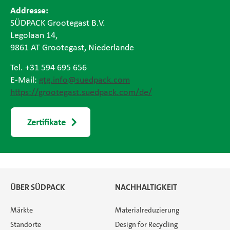
Addresse:
Magazine
SÜDPACK Grootegast B.V.
Legolaan 14,
Karriere
9861 AT Grootegast, Niederlande
Tel. +31 594 695 656
De
E-Mail:
gtg.info@suedpack.com
https://grootegast.suedpack.com/de/
Zertifikate
ÜBER SÜDPACK
NACHHALTIGKEIT
Märkte
Materialreduzierung
Standorte
Design for Recycling