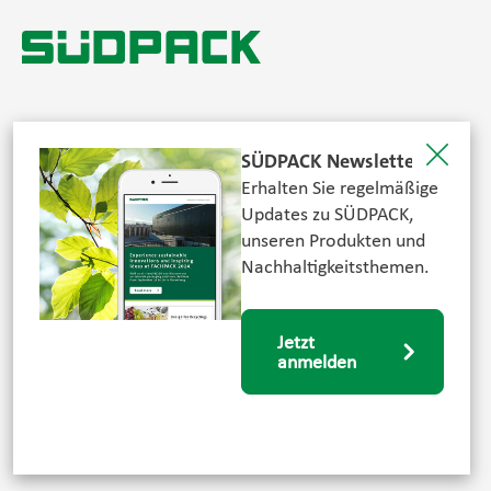
© SÜDPACK 2026. All rights reserved.
SÜDPACK Newsletter
Datenschutz
Erhalten Sie regelmäßige
AGB
Updates zu SÜDPACK,
Impressum
unseren Produkten und
Newsletter
Nachhaltigkeitsthemen.
Karriere
Jetzt
FOLGEN SIE UNS
anmelden