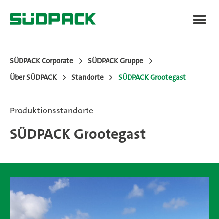
SÜDPACK Corporate
SÜDPACK Gruppe
Über SÜDPACK
Standorte
SÜDPACK Grootegast
Über SÜDPACK
Produktionsstandorte
Märkte
SÜDPACK Grootegast
Technologie
News