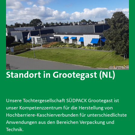
SÜDPACK Gruppe
Food
Medica
Non-Food
Standort in Grootegast (NL)
Compounds
Nachhaltigkeit
Unsere Tochtergesellschaft SÜDPACK Grootegast ist
Benötigen Sie Hilfe?
unser Kompetenzzentrum für die Herstellung von
Hochbarriere-Kaschierverbunden für unterschiedlichste
Kontakt
Anwendungen aus den Bereichen Verpackung und
Technik.