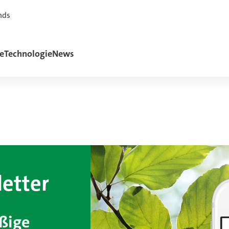
nds
e
Technologie
News
etter
äßige