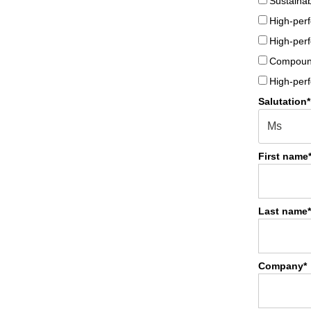
Sustainab
High-perf
High-perf
Compoun
High-perf
Salutation*
First name
Last name*
Company*