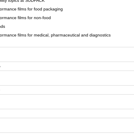
ility topics at SÜDPACK
ormance films for food packaging
ormance films for non-food
ds
ormance films for medical, pharmaceutical and diagnostics
*