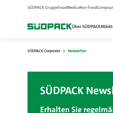
SÜDPACK Gruppe
Food
Medica
Non-Food
Compou
Über SÜDPACK
Märkt
SÜDPACK Corporate
Newsletter
SÜDPACK Newsl
Erhalten Sie regelm