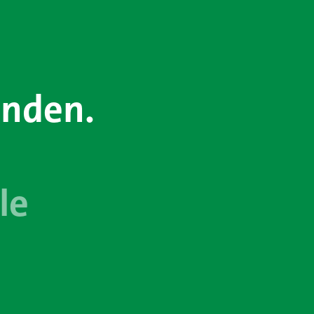
enden.
le