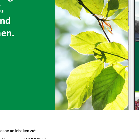
,
und
men.
resse an Inhalten zu*