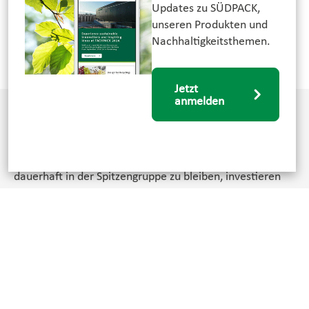
Updates zu SÜDPACK,
unseren Produkten und
Hier initiativ bewerben
Nachhaltigkeitsthemen.
Jetzt
anmelden
Verlässlicher Arbeitgeber in
einer zukunftssicheren Branche
Wir gehören zu den Besten unserer Branche. Um
dauerhaft in der Spitzengruppe zu bleiben, investieren
wir in die Weiterentwicklung unserer Mitarbeitenden
und in die Ausbildung unserer Nachwuchskräfte.