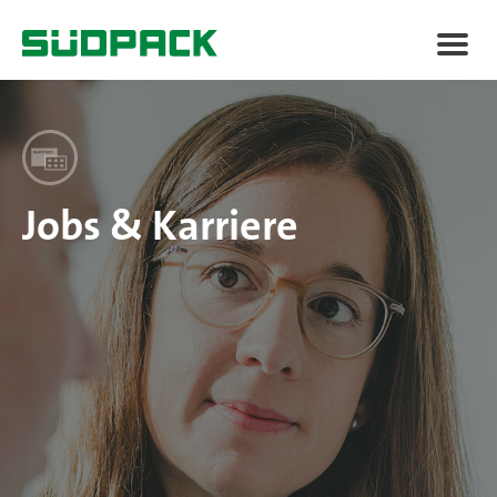
Berufseinsteiger / -erfahrene
Praktikum / Ausbildung / Studium
Jobs & Karriere
Quereinsteiger
SÜDPACK Gruppe
Food
Medica