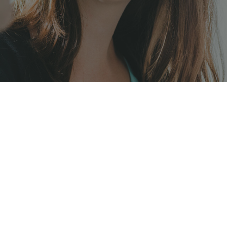
Non-Food
Compounds
Nachhaltigkeit
Benötigen Sie Hilfe?
SÜDPACK Corporate
Magazine
Karriere
De