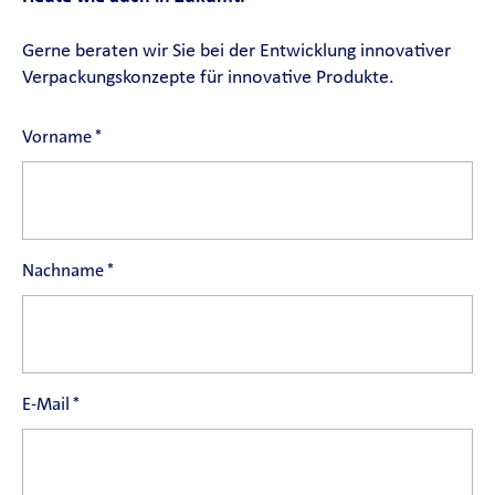
News
Gerne beraten wir Sie bei der Entwicklung innovativer
Verpackungskonzepte für innovative Produkte.
SÜDPACK Gruppe
Vorname
*
Food
Medica
Non-Food
Nachname
*
Compounds
Nachhaltigkeit
E-Mail
*
Benötigen Sie Hilfe?