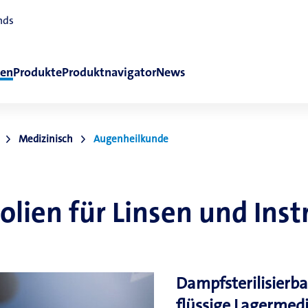
nds
en
Produkte
Produktnavigator
News
Medizinisch
Augenheilkunde
lien für Linsen und Ins
Dampfsterilisierba
flüssige Lagermed