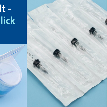
t -
lick