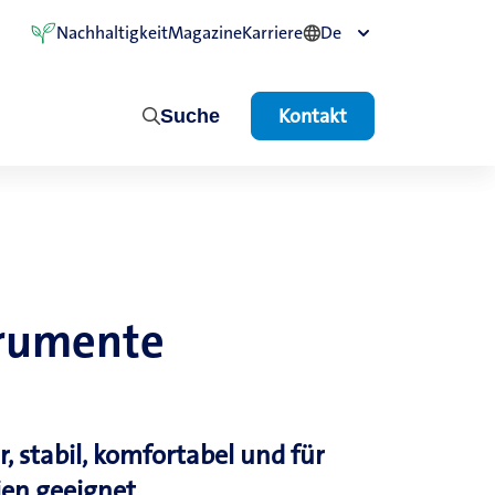
Nachhaltigkeit
Magazine
Karriere
De
Kontakt
Suche
trumente
r, stabil, komfortabel und für
ien geeignet