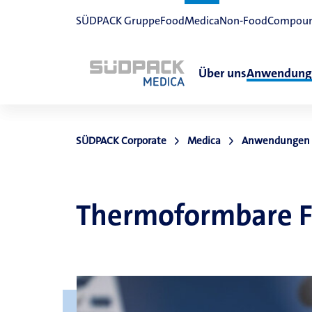
SÜDPACK Gruppe
Food
Medica
Non-Food
Compou
Über uns
Anwendung
SÜDPACK Corporate
Medica
Anwendungen
Thermoformbare Fo