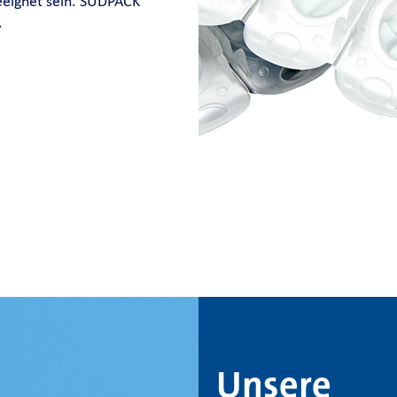
eeignet sein. SÜDPACK
.
Unsere