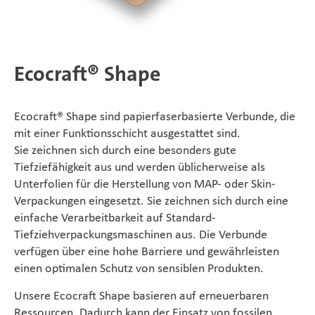
SÜDPACK Gruppe
Food
Ecocraft® Shape
Medica
Ecocraft® Shape sind papierfaserbasierte Verbunde, die
Non-Food
mit einer Funktionsschicht ausgestattet sind.
Sie zeichnen sich durch eine besonders gute
Tiefziefähigkeit aus und werden üblicherweise als
Compounds
Unterfolien für die Herstellung von MAP- oder Skin-
Verpackungen eingesetzt. Sie zeichnen sich durch eine
Nachhaltigkeit
einfache Verarbeitbarkeit auf Standard-
Tiefziehverpackungsmaschinen aus. Die Verbunde
Benötigen Sie Hilfe?
verfügen über eine hohe Barriere und gewährleisten
einen optimalen Schutz von sensiblen Produkten.
Kontakt
Unsere Ecocraft Shape basieren auf erneuerbaren
Ressourcen. Dadurch kann der Einsatz von fossilen