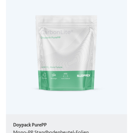
Doypack PurePP
Mono-PP Standbodenbeutel-Folien.