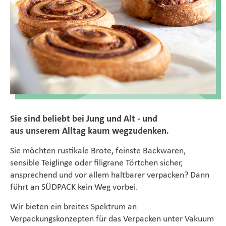
SÜDPACK Gruppe
Food
Medica
Non-Food
Sie sind beliebt bei Jung und Alt - und
Compounds
aus unserem Alltag kaum wegzudenken.
Sie möchten rustikale Brote, feinste Backwaren,
Nachhaltigkeit
sensible Teiglinge oder filigrane Törtchen sicher,
ansprechend und vor allem haltbarer verpacken? Dann
Benötigen Sie Hilfe?
führt an SÜDPACK kein Weg vorbei.
Kontakt
Wir bieten ein breites Spektrum an
Verpackungskonzepten für das Verpacken unter Vakuum