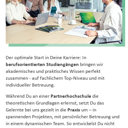
Non-Food
Compounds
Nachhaltigkeit
Der optimale Start in Deine Karriere: In
Benötigen Sie Hilfe?
berufsorientierten Studiengängen
bringen wir
akademisches und praktisches Wissen perfekt
SÜDPACK Corporate
zusammen - auf fachlichem Top-Niveau und mit
individueller Betreuung.
Magazine
Während Du an einer
Partnerhochschule
die
theoretischen Grundlagen erlernst, setzt Du das
Karriere
Gelernte bei uns gezielt in die
Praxis
um – in
spannenden Projekten, mit persönlicher Betreuung und
in einem dynamischen Team. So entwickelst Du nicht
De