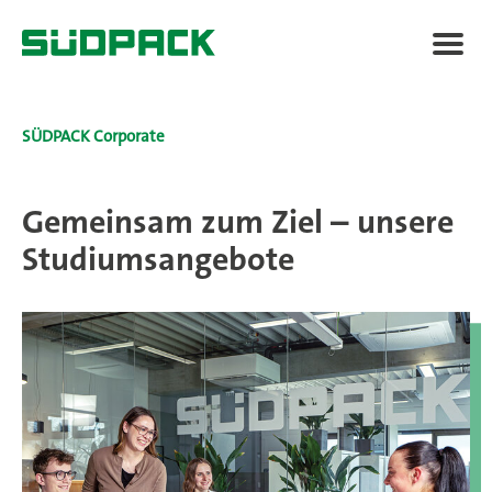
Berufseinsteiger / -erfahrene
SÜDPACK Corporate
Praktikum / Ausbildung / Studium
Gemeinsam zum Ziel – unsere
Studiumsangebote
Quereinsteiger
SÜDPACK Gruppe
Food
Medica